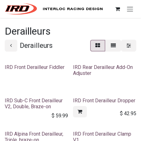
Skip to Content
Derailleurs
Derailleurs
IRD Front Derailleur Fiddler
IRD Rear Derailleur Add-On
Adjuster
IRD Sub-C Front Derailleur
IRD Front Derailleur Dropper
V2, Double, Braze-on
$
42.95
$
59.99
IRD Alpina Front Derailleur,
IRD Front Derailleur Clamp
Triple, braze-on
V1