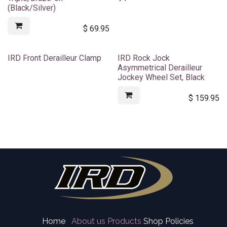
(Black/Silver)
$
69.95
IRD Front Derailleur Clamp
IRD Rock Jock
Asymmetrical Derailleur
Jockey Wheel Set, Black
$
159.95
Home
About us
Products
Shop Policies